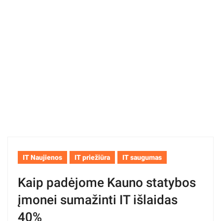
IT Naujienos
IT priežiūra
IT saugumas
Kaip padėjome Kauno statybos
įmonei sumažinti IT išlaidas
40%