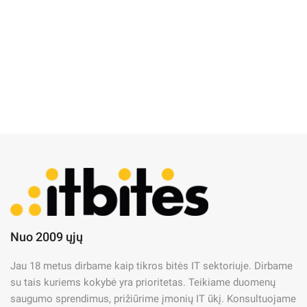
IT Naujienos
IT priežiūra
IT saugumas
Nuo 2009 ųjų
IT saugumo auditai kaip
Jau 18 metus dirbame kaip tikros bitės IT sektoriuje. Dirbame
pasitikėjimo klientų akyse
su tais kuriems kokybė yra prioritetas. Teikiame duomenų
stiprinimo priemonė
saugumo sprendimus, prižiūrime įmonių IT ūkį. Konsultuojame