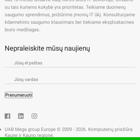
infrastruktūrą
su tais kuriems kokybė yra prioritetas. Teikiame duomenų
saugumo sprendimus, prižiūrime įmonių IT ūkį. Konsultuojame
12/05/2025
kibernetinio saugumo klausimais bei tiekiame eksploatacines
biuro medžiagas.
Visi susiduria su IT infrastruktūros iššūkiais, tačiau tik
retai įmonės patiria tikrą transformaciją iš chaoso į
Nepraleiskite mūsų naujienų
tvarkingą sistemą. Mūsų patirtis atliekant IT
infrastruktūros optimizavimą tapo puikiu pavyzdžiu, kaip
nuoseklus „IT infrastruktūros tvarkymas” gali pakeisti
verslo veiklą. Šiame straipsnyje aptarsime, kaip nuo
pradinių analizės žingsnių iki galutinio rezultato, detaliai
vykdėme projektą, integravome naujas technologijas ir
užtikrinome …
by
Egidijus Vaičiulis
UAB Mega group Europe © 2009 - 2026. Kompiuterių priežiūra
Kaune ir Kauno regione.