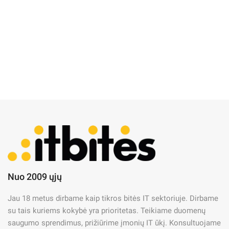
IT Naujienos
IT priežiūra
IT saugumas
Nuo 2009 ųjų
Kaip padėjome Kauno statybos
Jau 18 metus dirbame kaip tikros bitės IT sektoriuje. Dirbame
įmonei sumažinti IT išlaidas
su tais kuriems kokybė yra prioritetas. Teikiame duomenų
40%
saugumo sprendimus, prižiūrime įmonių IT ūkį. Konsultuojame