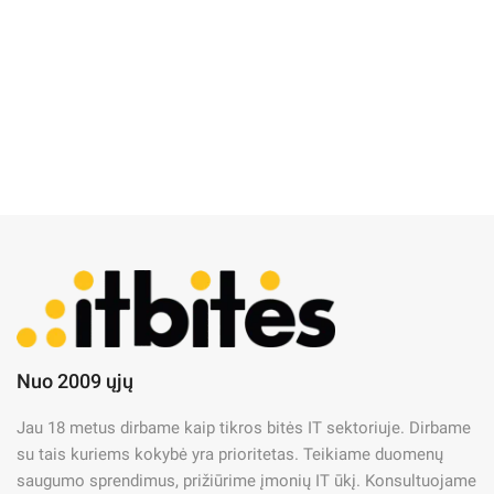
IT Naujienos
IT priežiūra
IT saugumas
Nuo 2009 ųjų
ES Kibernetinio atsparumo
Jau 18 metus dirbame kaip tikros bitės IT sektoriuje. Dirbame
aktas (CRA) – ką tai reiškia
su tais kuriems kokybė yra prioritetas. Teikiame duomenų
gamintojams?
saugumo sprendimus, prižiūrime įmonių IT ūkį. Konsultuojame