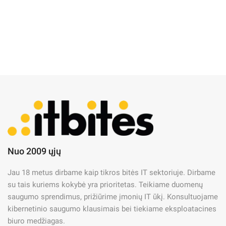
Nuo 2009 ųjų
IT Naujienos
IT priežiūra
IT saugumas
Jau 18 metus dirbame kaip tikros bitės IT sektoriuje. Dirbame
Kas yra DDoS ataka?
su tais kuriems kokybė yra prioritetas. Teikiame duomenų
saugumo sprendimus, prižiūrime įmonių IT ūkį. Konsultuojame
08/05/2025
kibernetinio saugumo klausimais bei tiekiame eksploatacines
biuro medžiagas.