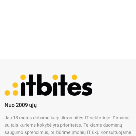
IT Naujienos
Nuo 2009 ųjų
„Covid-19“ pandemija sukėlė
Jau 18 metus dirbame kaip tikros bitės IT sektoriuje. Dirbame
kompiuterijoje valdomų
su tais kuriems kokybė yra prioritetas. Teikiame duomenų
paslaugų paklausą
saugumo sprendimus, prižiūrime įmonių IT ūkį. Konsultuojame