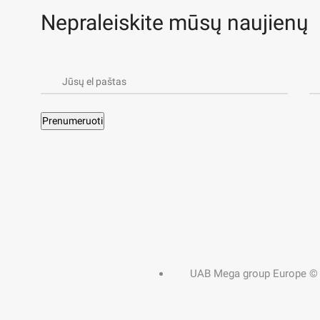
Nepraleiskite mūsų naujienų
valdymas (angl. Security Information and Event Management) – tai te
izacijos informacinių sistemų, suteikdama realaus laiko matomumą 
olat augant, šis įrankis tapo būtinu kiekvienos rimtos kibernetinio
UAB Mega group Europe © 2