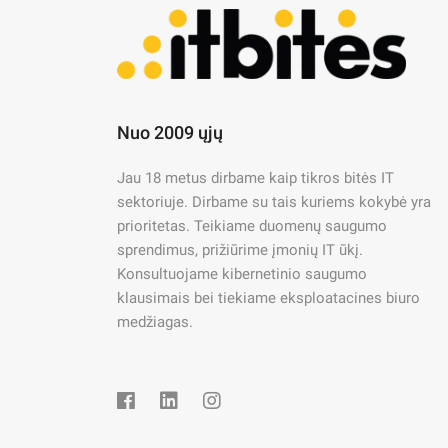
IT Naujienos
IT priežiūra
IT saugumas
Kas yra SIEM?
Nuo 2009 ųjų
29/05/2025
Jau 18 metus dirbame kaip tikros bitės IT
Kas yra SIEM? Saugumo informacijos ir įvykių 
sektoriuje. Dirbame su tais kuriems kokybė yra
koreliuoja saugumo duomenis iš įvairių organ
prioritetas. Teikiame duomenų saugumo
kibernetinių atakų skaičiui ir sudėtingumui nu
sprendimus, prižiūrime įmonių IT ūkį.
Konsultuojame kibernetinio saugumo
klausimais bei tiekiame eksploatacines biuro
by
Egidijus Vaičiulis
medžiagas.