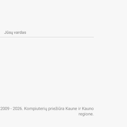
chnologija, kuri surenka, analizuoja ir
į galimas grėsmes. Pastaraisiais metais,
 saugumo strategijos elementu. …
009 - 2026. Kompiuterių priežiūra Kaune ir Kauno
regione.