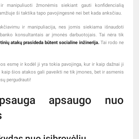
 manipuliuoti žmonėmis siekiant gauti konfidencialią
 amžiuje ši taktika tapo pavojingesnė nei bet kada anksčiau.
kčiavimu ir manipuliacija, nes jomis siekiama išnaudoti
i banko konsultantais ar įmonės darbuotojais. Tai nėra tik
inių atakų prasideda būtent socialine inžinerija.
Tai rodo ne
os esmę ir kodėl ji yra tokia pavojinga, kur ir kaip dažnai ji
, kaip šios atakos gali paveikti ne tik įmones, bet ir asmenis
ūsų pergudrauti!
psauga apsaugo nuo
s
kydas nuo įsibrovėlių