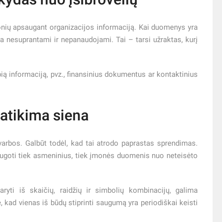
onių apsaugant organizacijos informaciją. Kai duomenys yra
ieka nesuprantami ir nepanaudojami. Tai – tarsi užraktas, kurį
ią informaciją, pvz., finansinius dokumentus ar kontaktinius
patikima siena
arbos. Galbūt todėl, kad tai atrodo paprastas sprendimas.
psaugoti tiek asmeninius, tiek įmonės duomenis nuo neteisėto
ryti iš skaičių, raidžių ir simbolių kombinacijų, galima
 kad vienas iš būdų stiprinti saugumą yra periodiškai keisti