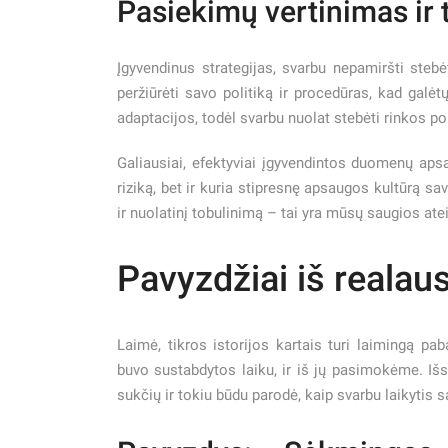
Pasiekimų vertinimas ir
Įgyvendinus strategijas, svarbu nepamiršti stebė
peržiūrėti savo politiką ir procedūras, kad galėt
adaptacijos, todėl svarbu nuolat stebėti rinkos p
Galiausiai, efektyviai įgyvendintos duomenų apsa
riziką, bet ir kuria stipresnę apsaugos kultūrą s
ir nuolatinį tobulinimą – tai yra mūsų saugios atei
Pavyzdžiai iš reala
Laimė, tikros istorijos kartais turi laimingą pa
buvo sustabdytos laiku, ir iš jų pasimokėme. Iš
sukčių ir tokiu būdu parodė, kaip svarbu laikyti