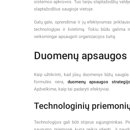
sistemos apkrovos. Tuo tarpu slaptažodžių valdy
slaptažodžius saugioje vietoje.
Galų gale, sprendimai ir jų efektyvumas priklaus
technologijas ir švietimą. Tokiu būdu galima ne
veiksmingai apsaugoti organizacijos turtą.
Duomenų apsaugos s
Kaip užtikrinti, kad jūsų duomenys būtų saugū
formulės nėra,
duomenų apsaugos strategij
Apžvelkime, kaip tai padaryti efektyviai.
Technologinių priemoni
Technologijos gali būti stiprus sąjungininkas. P
saugumo priemonė, kurią reikia įdiegti. Ji naudoj