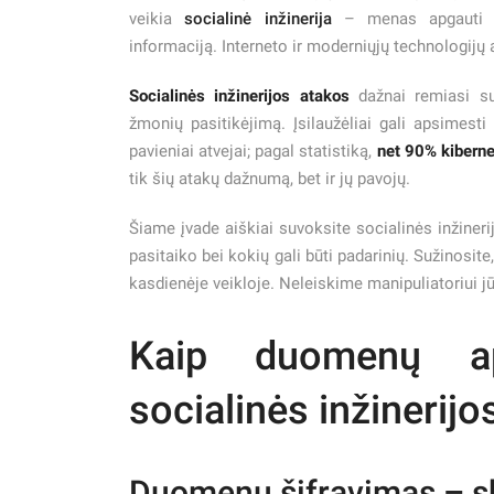
veikia
socialinė inžinerija
– menas apgauti ir
informaciją. Interneto ir moderniųjų technologijų
Socialinės inžinerijos atakos
dažnai remiasi su
žmonių pasitikėjimą. Įsilaužėliai gali apsimest
pavieniai atvejai; pagal statistiką,
net 90% kibernet
tik šių atakų dažnumą, bet ir jų pavojų.
Šiame įvade aiškiai suvoksite socialinės inžinerij
pasitaiko bei kokių gali būti padarinių. Sužinosite
kasdienėje veikloje. Neleiskime manipuliatoriui j
Kaip duomenų a
socialinės inžinerijo
Duomenų šifravimas
– s