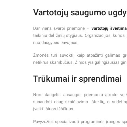
Vartotojų saugumo ugd
Dar viena svarbi priemonė –
vartotojų švietima
taikiniu dėl žinių stygiaus. Organizacijos, kur
nuo daugybės pavojaus.
Žmonės turi suvokti, kaip atpažinti galimas g
netikrus skambučius. Žinios yra galingiausias gink
Trūkumai ir sprendimai
Nors daugelis apsaugos priemonių atrodo veik
sunaudoti daug skaičiavimo išteklių, o sudėtin
įveikti šiuos iššūkius.
Pavyzdžiui, specializuoti programinės įrangos sp