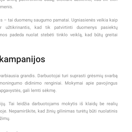
omenis.
s – tai duomenų saugumo pamatai. Ugniasienės veikia kaip
ir užtikrinantis, kad tik patvirtinti duomenys pasiektų
os padeda nuolat stebėti tinklo veiklą, kad būtų greitai
kampanijos
arbiausia grandis. Darbuotojai turi suprasti grėsmių svarbą
sąmoningumo didinimo renginiai. Mokymai apie pavojingus
apgavystės, gali lemti sėkmę.
ijų. Tai leidžia darbuotojams mokytis iš klaidų be realių
ikoje. Nepamirškite, kad žinių gilinimas turėtų būti nuolatinis
užimų.