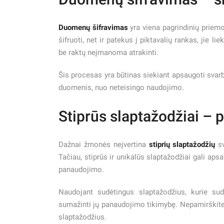
Duomenų šifravimas
yra viena pagrindinių priem
šifruoti, net ir patekus į piktavalių rankas, jie l
be raktų neįmanoma atrakinti.
Šis procesas yra būtinas siekiant apsaugoti svarb
duomenis, nuo neteisingo naudojimo.
Stiprūs slaptažodžiai – 
Dažnai žmonės neįvertina
stiprių slaptažodžių
sv
Tačiau, stiprūs ir unikalūs slaptažodžiai gali a
panaudojimo.
Naudojant sudėtingus slaptažodžius, kurie suda
sumažinti jų panaudojimo tikimybę. Nepamirškite,
slaptažodžius.