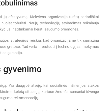
 tobulinimas
ti jų efektyvumą. Kiekviena organizacija turėtų periodiškai
ų nuolat tobulėti. Naujų technologijų atsiradimas reikalauja
okyčius ir atitinkamai keisti saugumo priemones.
ugos strategijos reiškia, kad organizacija ne tik sumažina
avose gretose. Tad verta investuoti į technologijas, mokymus
ties garantija.
us gyvenimo
baigą. Yra daugybė atvejų, kai socialinės inžinerijos atakos
skirsime keletą situacijų, kuriose žmonės sumaniai išvengė
s saugumo rekomendacijų.