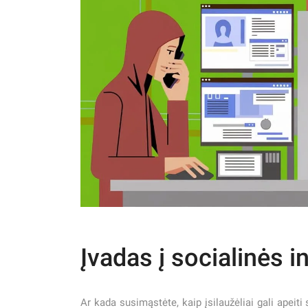
Įvadas į socialinės i
Ar kada susimąstėte, kaip įsilaužėliai gali apeit