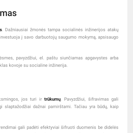
ymas
s
. Dažniausiai žmonės tampa socialinės inžinerijos atakų
ios investuoja į savo darbuotojų saugumo mokymą, apsisaugo
rėsmes, pavyzdžiui, el. paštu siunčiamas apgavystes arba
las kovoje su socialine inžinerija.
smingos, jos turi ir
trūkumų
. Pavyzdžiui, šifravimas gali
gi slaptažodžiai dažnai pamirštami. Tačiau yra būdų, kaip
rendimai gali padėti efektyviai šifruoti duomenis be didelės