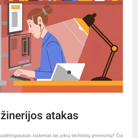
nžinerijos atakas
i sudėtingiausias sistemas be jokių techninių priemonių? Čia