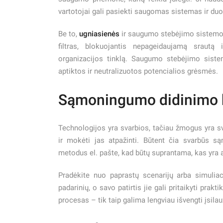
vartotojai gali pasiekti saugomas sistemas ir du
Be to,
ugniasienės
ir saugumo stebėjimo sistemo
filtras, blokuojantis nepageidaujamą srautą 
organizacijos tinklą. Saugumo stebėjimo sistem
aptiktos ir neutralizuotos potencialios grėsmės.
Sąmoningumo didinimo 
Technologijos yra svarbios, tačiau žmogus yra sv
ir mokėti jas atpažinti. Būtent čia svarbūs 
metodus el. pašte, kad būtų suprantama, kas yra 
Pradėkite nuo paprastų scenarijų arba simuliac
padarinių, o savo patirtis jie gali pritaikyti prakt
procesas – tik taip galima lengviau išvengti įsila