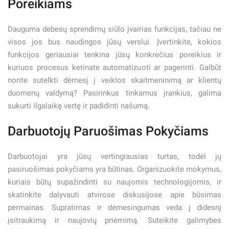
Poreikiams
Dauguma debesų sprendimų siūlo įvairias funkcijas, tačiau ne
visos jos bus naudingos jūsų verslui. Įvertinkite, kokios
funkcijos geriausiai tenkina jūsų konkrečius poreikius ir
kuriuos procesus ketinate automatizuoti ar pagerinti. Galbūt
norite sutelkti dėmesį į veiklos skaitmeninimą ar klientų
duomenų valdymą? Pasirinkus tinkamus įrankius, galima
sukurti ilgalaikę vertę ir padidinti našumą.
Darbuotojų Paruošimas Pokyčiams
Darbuotojai yra jūsų vertingiausias turtas, todėl jų
pasiruošimas pokyčiams yra būtinas. Organizuokite mokymus,
kuriais būtų supažindinti su naujomis technologijomis, ir
skatinkite dalyvauti atvirose diskusijose apie būsimas
permainas. Supratimas ir dėmesingumas veda į didesnį
įsitraukimą ir naujovių priėmimą. Suteikite galimybes