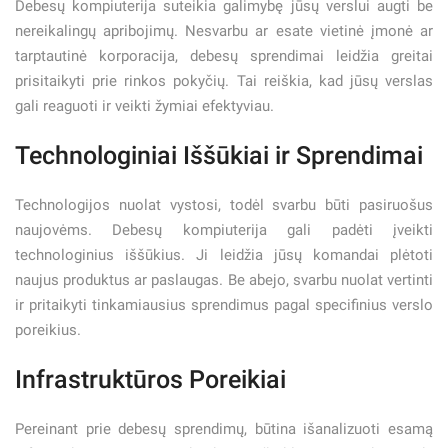
Debesų kompiuterija suteikia galimybę jūsų verslui augti be
nereikalingų apribojimų. Nesvarbu ar esate vietinė įmonė ar
tarptautinė korporacija, debesų sprendimai leidžia greitai
prisitaikyti prie rinkos pokyčių. Tai reiškia, kad jūsų verslas
gali reaguoti ir veikti žymiai efektyviau.
Technologiniai Iššūkiai ir Sprendimai
Technologijos nuolat vystosi, todėl svarbu būti pasiruošus
naujovėms. Debesų kompiuterija gali padėti įveikti
technologinius iššūkius. Ji leidžia jūsų komandai plėtoti
naujus produktus ar paslaugas. Be abejo, svarbu nuolat vertinti
ir pritaikyti tinkamiausius sprendimus pagal specifinius verslo
poreikius.
Infrastruktūros Poreikiai
Pereinant prie debesų sprendimų, būtina išanalizuoti esamą