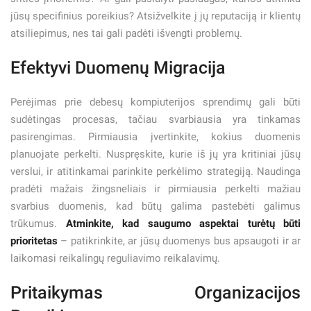
jūsų specifinius poreikius? Atsižvelkite į jų reputaciją ir klientų
atsiliepimus, nes tai gali padėti išvengti problemų.
Efektyvi Duomenų Migracija
Perėjimas prie debesų kompiuterijos sprendimų gali būti
sudėtingas procesas, tačiau svarbiausia yra tinkamas
pasirengimas. Pirmiausia įvertinkite, kokius duomenis
planuojate perkelti. Nuspręskite, kurie iš jų yra kritiniai jūsų
verslui, ir atitinkamai parinkite perkėlimo strategiją. Naudinga
pradėti mažais žingsneliais ir pirmiausia perkelti mažiau
svarbius duomenis, kad būtų galima pastebėti galimus
trūkumus.
Atminkite, kad saugumo aspektai turėtų būti
prioritetas
– patikrinkite, ar jūsų duomenys bus apsaugoti ir ar
laikomasi reikalingų reguliavimo reikalavimų.
Pritaikymas Organizacijos