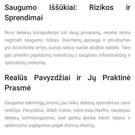
Saugumo Iššūkiai: Rizikos ir
Sprendimai
Nors debesų kompiuterija turi daug privalumų, neretai tenka
nagrinėti saugumo rizikas. Duomenų apsauga ir privatumas
yra dvi kritinės sritys, kurias reikia nuolat atidžiai stebėti. Tam
gali prireikti papildomų investicijų į saugumo infrastruktūrą ir
specialistų mokymą.
Realūs Pavyzdžiai ir Jų Praktinė
Prasmė
Dauguma sėkmingų įmonių jau taiko debesų sprendimus savo
veikloje. Pavyzdžiui, dideli tinklai, tokie kaip Netflix, naudojasi
debesų technologijomis, kad galėtų greitai keisti talpos ir
apdorojimo pajėgumus pagal žiūrovų skaičių.