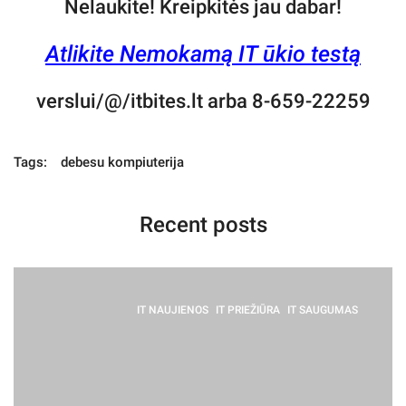
Nelaukite! Kreipkitės jau dabar!
Atlikite Nemokamą IT ūkio testą
verslui/@/itbites.lt arba 8-659-22259
Tags:
debesu kompiuterija
Recent posts
IT NAUJIENOS
IT PRIEŽIŪRA
IT SAUGUMAS