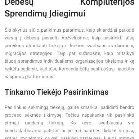
Debesų Kompiuterijos
Sprendimų Įdiegimui
Šis skyrius siūlo patikimus patarimus, kaip sklandžiai perkelti
verslą į debesų pasaulį. Apžvelgsime, kaip pasirinkti jūsų
poreikius atitinkantį tiekėją ir kokios svarbiausios duomenų
migracijos strategijos. Taip pat sužinosite, kaip pritaikyti
šiuos sprendimus individualiems organizacijos tikslams ir ką
reikėtų padaryti, kad jūsų komanda būtų pasiruošusi naudotis
naujomis platformomis.
Tinkamo Tiekėjo Pasirinkimas
Pasirinkus sėkmingą tiekėją, galite smarkiai padidinti bendro
proceso sėkmės tikimybę. Tačiau nepakanka tik pasirinkti
pirmąjį randamą tiekėją. Ko gero, svarbiausia yra
bendradarbiavimo patirtis: ar jie turi patirties dirbant su jūsų
srities įmonėmis? Ar gali pasiūlyti paslaugas, kurios atitinka