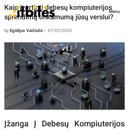
Kaip įvertinti debesų kompiuterijos
Menu
sprendimų tinkamumą jūsų verslui?
by
Egidijus Vaičiulis
07/02/2025
Įžanga Į Debesų Kompiuterijos