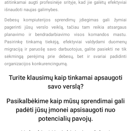
atitinkamai augti profesinėje srityje, kad jie galėtų efektyviai
išnaudoti naujas galimybes.
Debesų kompiuterijos sprendimų įdiegimas gali žymiai
pagerinti jūsų verslo veiklą, tačiau tam reikia atsargaus
planavimo ir bendradarbiavimo visos komandos mastu.
Pasirinkę tinkamą tiekėją, efektyviai valdydami duomenų
migraciją ir paruošę savo darbuotojus, galite pasiekti ne tik
sėkmingą perėjimą prie debesų, bet ir svariai padidinti
organizacijos konkurencingumą.
Turite klausimų kaip tinkamai apsaugoti
savo verslą?
Pasikalbėkime kaip mūsų sprendimai gali
padėti jūsų įmonei apsisaugoti nuo
potencialių pavojų.