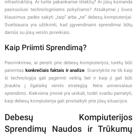
infrastruktūrą. Ar turite pakankamai išteklių? Ar jūsų komanda
pasiruošusi technologiniams pokyčiams? Atsakymai į šiuos
klausimus padės sakyti „taip“ arba „ne“ debesų kompiuterijai.
Svarbiausia yra užtikrinti, kad įgyvendinami sprendimai būtų
darnūs su jūsų verslo poreikiais.
Kaip Priimti Sprendimą?
Pasirinkimas, ar pereiti prie debesų kompiuterijos, turėtų būti
paremtas
konkrečiais faktais ir analize
. Svarstykite ne tik kaip
ši technologija gali pagerinti veiklą, bet ir kaip ji gali būti
įtraukta į ilgalaikę verslo strategiją. Nėra universalaus
sprendimo. Kiekviena įmonė yra unikali, todėl svarbu pamatyti,
kaip debesų kompiuterija gali prisitaikyti prie jūsų situacijos.
Debesų Kompiuterijos
Sprendimų Naudos ir Trūkumų