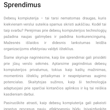
Sprendimus
Debesų kompiuterija – tai tarsi nematomas draugas, kuris
kiekvienam verslui suteikia sparnus skristi aukščiau. Kodėl tai
taip svarbu? Perėjimas prie debesų kompiuterijos technologijų
pažadina naujas galimybes ir padidina konkurencingumą.
Mažesnės išlaidos ir didesnis lankstumas leidžia
organizacijoms efektyviau valdyti išteklius.
Šiame skyriuje nagrinėsime, kaip šie sprendimai gali prisidėti
prie jūsų verslo sėkmės. Aptarsime pagrindinius debesų
kompiuterijos privalumus, tokius kaip kaštų mažinimas,
momentinis išteklių pritaikymas ir neaprėpiamas augimo
potencialas. Skaitytojas sužinos, kaip ši technologija
adaptuojasi prie sparčiai kintančios aplinkos ir ką tai reiškia
kasdieniam darbui.
Pasiruoškite atrasti, kaip debesų kompiuterija gali pakeisti
įprastus procesus nauju, efektyvesniu būdu. Įsivaizduokite