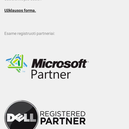
Užklausos forma.
Esame registruoti partneriai: