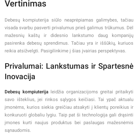
Vertinimas
Debesų kompiuterija siūlo neaprėpiamas galimybes, tačiau
visada svarbu pasverti privalumus prieš galimus trūkumus. Dėl
mažesnių kaštų ir didesnio lankstumo daug kompanijų
pasirenka debesų sprendimus. Tačiau yra ir iššūkių, kuriuos
reikia atsižvelgti. Pasigilinkime į šias įvairias perspektyvas.
Privalumai: Lankstumas ir Spartesnė
Inovacija
Debesų kompiuterija
leidžia organizacijoms greitai pritaikyti
savo išteklius, jei rinkos sąlygos keičiasi. Tai ypač aktualu
įmonėms, kurios siekia greičiau atsakyti į klientų poreikius ir
konkuruoti globaliu lygiu. Taip pat ši technologija gali drąsinti
įmones kurti naujus produktus bei paslaugas mažesnėmis
sąnaudomis.